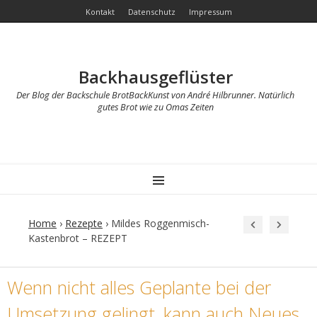
Kontakt
Datenschutz
Impressum
Backhausgeflüster
Der Blog der Backschule BrotBackKunst von André Hilbrunner. Natürlich
gutes Brot wie zu Omas Zeiten
MENU
Home
›
Rezepte
›
Mildes Roggenmisch-
Kastenbrot – REZEPT
Post
Wenn nicht alles Geplante bei der
navigation
Umsetzung gelingt, kann auch Neues