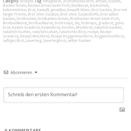
Category:
Rezepte
.
Tag:
Alltagsbrot
,
aromatisches Brot
,
artisan
,
backen
,
Backen lernen
,
Backen lernen beim Profi
,
Backkurse
,
Backschule
,
bekömmliches Brot
,
bewußt genießen
,
bewußt leben
,
Brot backen
,
Brot mit
langer Frische
,
Brot ohne Zusätze
,
Brot ohne Zusatzstoffe
,
brot selber
backen
,
brotbacken
,
brotbacken lernen
,
Brotbacken lernen beim Profi
,
Brotbackkunst
,
Brotbackkurse
,
brotrezept
,
diy
,
fodmaps
,
graubrot
,
gutes
brot
,
Kasten-Graubrot
,
Kastenbrot
,
Kochen
,
Mischbrot
,
natürlich backen
,
natürlich Kochen
,
natürlich Leben
,
natürliches Brot
,
rezept
,
Rezept
Graubrot
,
Rezept Mischbrot
,
Rezept Roggenmischbrot
,
Roggenmischbrot
,
saftiges Brot
,
sauerteig
,
Sauerteigbrot
,
selber backen
Abonnieren
0
KOMMENTARE