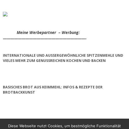
Meine Werbepartner – Werbung:
——————————————————————-
INTERNATIONALE UND AUSSERGEWÖHNLICHE SPITZENMEHLE UND V
IELES MEHR ZUM GENUSSREICHEN KOCHEN UND BACKEN
BASISCHES BROT AUS KEIMMEHL: INFOS & REZEPTE DER
BROTBACKKUNST
Diese Webseite nutzt Cookies, um bestmögliche Funktionalität
© 2026
André Hilbrunner |