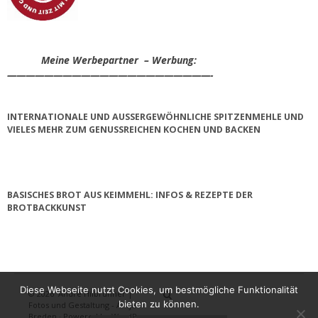
Meine Werbepartner – Werbung:
——————————————————————-
INTERNATIONALE UND AUSSERGEWÖHNLICHE SPITZENMEHLE UND V
IELES MEHR ZUM GENUSSREICHEN KOCHEN UND BACKEN
BASISCHES BROT AUS KEIMMEHL: INFOS & REZEPTE DER
BROTBACKKUNST
Diese Webseite nutzt Cookies, um bestmögliche Funktionalität
© 2026
André Hilbrunner |
Home
Brotbackkurse
BrotBackKuns
Brotbacken
Rezepte
Wissensw
Gästeb
bieten zu können.
Fotos und Gestaltung - Antje
Breden
·
Powered by
WordPress