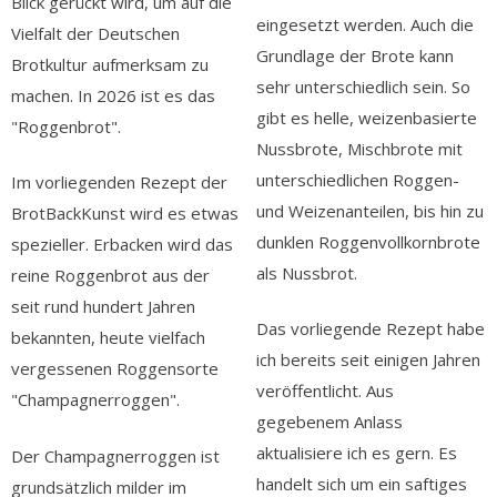
Blick gerückt wird, um auf die
eingesetzt werden. Auch die
Vielfalt der Deutschen
Grundlage der Brote kann
Brotkultur aufmerksam zu
sehr unterschiedlich sein. So
machen. In 2026 ist es das
gibt es helle, weizenbasierte
"Roggenbrot".
Nussbrote, Mischbrote mit
unterschiedlichen Roggen-
Im vorliegenden Rezept der
und Weizenanteilen, bis hin zu
BrotBackKunst wird es etwas
dunklen Roggenvollkornbrote
spezieller. Erbacken wird das
als Nussbrot.
reine Roggenbrot aus der
seit rund hundert Jahren
Das vorliegende Rezept habe
bekannten, heute vielfach
ich bereits seit einigen Jahren
vergessenen Roggensorte
veröffentlicht. Aus
"Champagnerroggen".
gegebenem Anlass
aktualisiere ich es gern. Es
Der Champagnerroggen ist
handelt sich um ein saftiges
grundsätzlich milder im