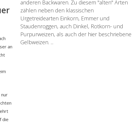
anderen Backwaren. Zu diesem "alten" Arten
uer
zählen neben den klassischen
Urgetreidearten Einkorn, Emmer und
Staudenroggen, auch Dinkel, Rotkorn- und
Purpurweizen, als auch der hier beschriebene
ach
Gelbweizen. ...
ser an
cht
eim
 nur
achten
ehrt
f die