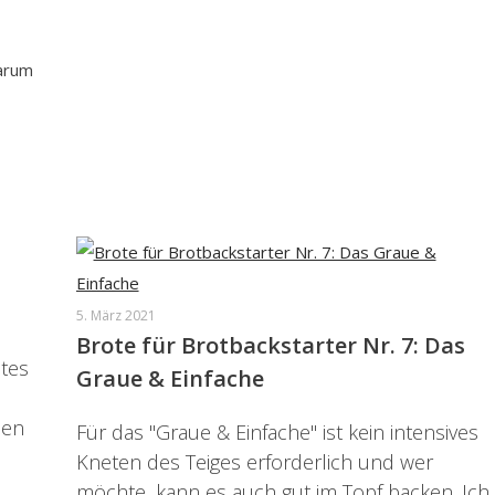
arum
5. März 2021
Brote für Brotbackstarter Nr. 7: Das
utes
Graue & Einfache
hen
Für das "Graue & Einfache" ist kein intensives
Kneten des Teiges erforderlich und wer
möchte, kann es auch gut im Topf backen. Ich