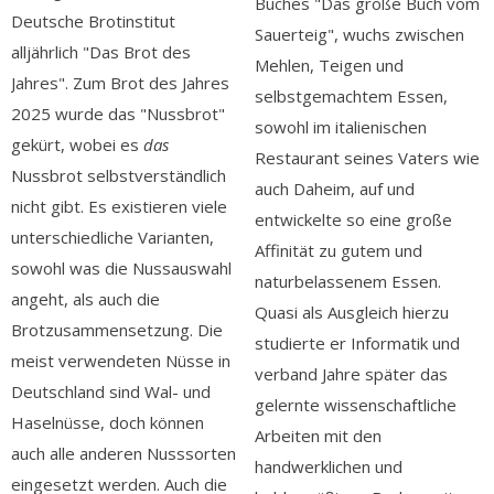
Buches "Das große Buch vom
Deutsche Brotinstitut
Sauerteig", wuchs zwischen
alljährlich "Das Brot des
Mehlen, Teigen und
Jahres". Zum Brot des Jahres
selbstgemachtem Essen,
2025 wurde das "Nussbrot"
sowohl im italienischen
gekürt, wobei es
das
Restaurant seines Vaters wie
Nussbrot selbstverständlich
auch Daheim, auf und
nicht gibt. Es existieren viele
entwickelte so eine große
unterschiedliche Varianten,
Affinität zu gutem und
sowohl was die Nussauswahl
naturbelassenem Essen.
angeht, als auch die
Quasi als Ausgleich hierzu
Brotzusammensetzung. Die
studierte er Informatik und
meist verwendeten Nüsse in
verband Jahre später das
Deutschland sind Wal- und
gelernte wissenschaftliche
Haselnüsse, doch können
Arbeiten mit den
auch alle anderen Nusssorten
handwerklichen und
eingesetzt werden. Auch die