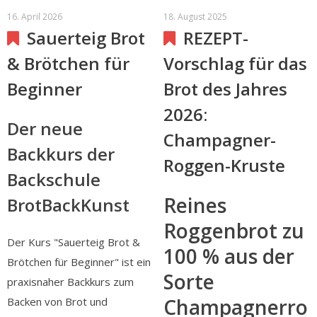
16. April 2026
18. August 2025
Sauerteig Brot
REZEPT-
& Brötchen für
Vorschlag für das
Beginner
Brot des Jahres
2026:
Der neue
Champagner-
Backkurs der
Roggen-Kruste
Backschule
Reines
BrotBackKunst
Roggenbrot zu
Der Kurs "Sauerteig Brot &
100 % aus der
Brötchen für Beginner" ist ein
Sorte
praxisnaher Backkurs zum
Champagnerro
Backen von Brot und