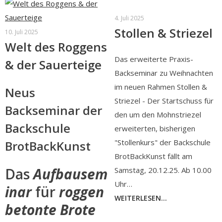
4. Juli 2025
Stollen & Striezel
10. Juli 2025
Welt des Roggens
Das erweiterte Praxis-
& der Sauerteige
Backseminar zu Weihnachten
im neuen Rahmen Stollen &
Neus
Striezel - Der Startschuss für
Backseminar der
den um den Mohnstriezel
Backschule
erweiterten, bisherigen
"Stollenkurs" der Backschule
BrotBackKunst
BrotBackKunst fällt am
Das
Aufbausem
Samstag, 20.12.25. Ab 10.00
Uhr…
inar
für
roggen
WEITERLESEN...
betonte Brote