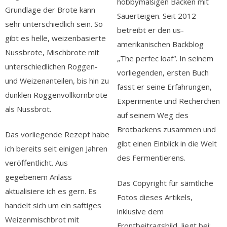
hobbymäßigen Backen mit
Grundlage der Brote kann
Sauerteigen. Seit 2012
sehr unterschiedlich sein. So
betreibt er den us-
gibt es helle, weizenbasierte
amerikanischen Backblog
Nussbrote, Mischbrote mit
„The perfec loaf“. In seinem
unterschiedlichen Roggen-
vorliegenden, ersten Buch
und Weizenanteilen, bis hin zu
fasst er seine Erfahrungen,
dunklen Roggenvollkornbrote
Experimente und Recherchen
als Nussbrot.
auf seinem Weg des
Brotbackens zusammen und
Das vorliegende Rezept habe
gibt einen Einblick in die Welt
ich bereits seit einigen Jahren
des Fermentierens.
veröffentlicht. Aus
gegebenem Anlass
Das Copyright für sämtliche
aktualisiere ich es gern. Es
Fotos dieses Artikels,
handelt sich um ein saftiges
inklusive dem
Weizenmischbrot mit
Frontbeitragsbild, liegt bei: