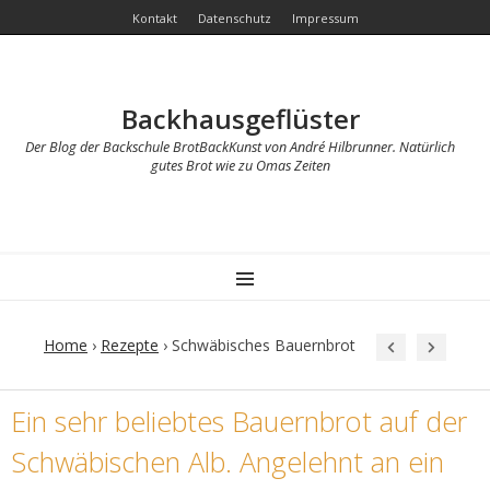
Kontakt
Datenschutz
Impressum
Backhausgeflüster
Der Blog der Backschule BrotBackKunst von André Hilbrunner. Natürlich
gutes Brot wie zu Omas Zeiten
MENU
Home
›
Rezepte
›
Schwäbisches Bauernbrot
Post
Ein sehr beliebtes Bauernbrot auf der
navigation
Schwäbischen Alb. Angelehnt an ein