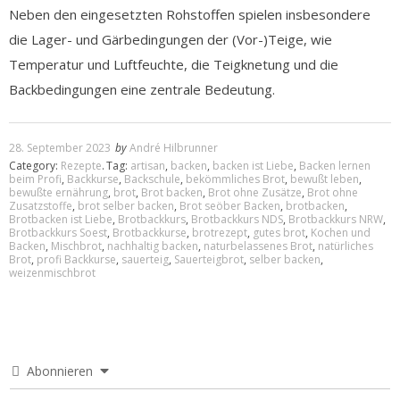
Neben den eingesetzten Rohstoffen spielen insbesondere
die Lager- und Gärbedingungen der (Vor-)Teige, wie
Temperatur und Luftfeuchte, die Teigknetung und die
Backbedingungen eine zentrale Bedeutung.
28. September 2023
by
André Hilbrunner
Category:
Rezepte
.
Tag:
artisan
,
backen
,
backen ist Liebe
,
Backen lernen
beim Profi
,
Backkurse
,
Backschule
,
bekömmliches Brot
,
bewußt leben
,
bewußte ernährung
,
brot
,
Brot backen
,
Brot ohne Zusätze
,
Brot ohne
Zusatzstoffe
,
brot selber backen
,
Brot seöber Backen
,
brotbacken
,
Brotbacken ist Liebe
,
Brotbackkurs
,
Brotbackkurs NDS
,
Brotbackkurs NRW
,
Brotbackkurs Soest
,
Brotbackkurse
,
brotrezept
,
gutes brot
,
Kochen und
Backen
,
Mischbrot
,
nachhaltig backen
,
naturbelassenes Brot
,
natürliches
Brot
,
profi Backkurse
,
sauerteig
,
Sauerteigbrot
,
selber backen
,
weizenmischbrot
Abonnieren