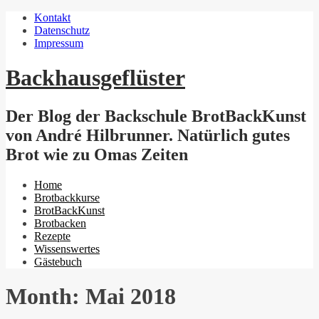
Kontakt
Datenschutz
Impressum
Backhausgeflüster
Der Blog der Backschule BrotBackKunst
von André Hilbrunner. Natürlich gutes
Brot wie zu Omas Zeiten
Menu
Home
Brotbackkurse
BrotBackKunst
Brotbacken
Rezepte
Wissenswertes
Gästebuch
Month:
Mai 2018