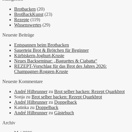
Brotbacken
(20)
BrotBackKunst
(23)
Rezepte
(119)
Wissenswertes
(29)
Neueste Beiträge
Entspannen beim Brotbacken
Sauerteig Brot & Brötchen für Beginner
Kürbiskern-Joghurt-Kruste
Neues Backseminar: „Baguettes & Ciabatta“
REZEPT-Vorschlag für das Brot des Jahres 2026:
Champagner-Roggen-Kruste
Neueste Kommentare
André Hilbrunner
zu
Brot selber backen: Rezept Quarkbrot
Sonja
zu
Brot selber backen: Rezept Quarkbrot
André Hilbrunner
zu
Doppelback
Katinka
zu
Doppelback
André Hilbrunner
zu
Gästebuch
Archiv