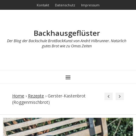
Kontakt
Datenschutz
Impressum
Backhausgeflüster
Der Blog der Backschule BrotBackKunst von André Hilbrunner. Natürlich
gutes Brot wie zu Omas Zeiten
MENU
Home
›
Rezepte
›
Gerster-Kastenbrot
(Roggenmischbrot)
Post
navigation