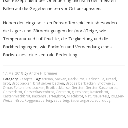
Das Rezept dient der Orientierung und ist in den meisten
Fällen auf die Gegebenheiten vor Ort anzupassen.
Neben den eingesetzten Rohstoffen spielen insbesondere
die Lager- und Gärbedingungen der (Vor-)Teige, wie
Temperatur und Luftfeuchte, die Teigknetung und die
Backbedingungen, wie Backofen und Verwendung eines
Backsteines, eine zentrale Bedeutung.
17. Mai 2018
by
André Hilbrunner
Category:
Rezepte
.
Tag:
artisan
,
backen
,
Backkurse
,
Backschule
,
Bread
,
brot
,
Brot backen
,
brot selber backen
,
Brot selberbacken
,
Brot wie zu
Omas Zeiten
,
brotbacken
,
Brotbackkurse
,
Gerster
,
Gerster-Kastenbrot
,
Gersterbrot
,
Gersterkastenbrot
,
Gerstern
,
gutes brot
,
Kastenbrot
,
Kastenmischbrot
,
Kastensauerteigbrot
,
Mischbrot
,
Natursauerteig
,
Roggen-
Weizen-Brot
,
Roggensauerteig
,
sauerteig
,
Sauerteigbrot
,
sourdough