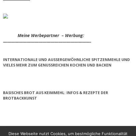
Meine Werbepartner – Werbung:
——————————————————————-
INTERNATIONALE UND AUSSERGEWÖHNLICHE SPITZENMEHLE UND V
IELES MEHR ZUM GENUSSREICHEN KOCHEN UND BACKEN
BASISCHES BROT AUS KEIMMEHL: INFOS & REZEPTE DER
BROTBACKKUNST
Diese Webseite nutzt Cookies, um bestmögliche Funktionalität
© 2026
André Hilbrunner |