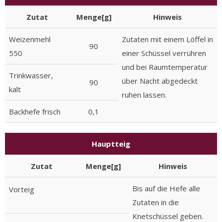
Zutat
Menge[g]
Hinweis
Weizenmehl
Zutaten mit einem Löffel in
90
550
einer Schüssel verrühren
und bei Raumtemperatur
Trinkwasser,
über Nacht abgedeckt
90
kalt
ruhen lassen.
Backhefe frisch
0,1
Hauptteig
Zutat
Menge[g]
Hinweis
Bis auf die Hefe alle
Vorteig
Zutaten in die
Knetschüssel geben.