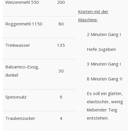
Weizenmehl 550
200
Kneten mit der
Maschine:
Roggenmehl 1150
80
2 Minuten Gang I
Trinkwasser
135
Hefe zugeben
3 Minuten Gang I
Balsamico-Essig,
30
dunkel
8 Minuten Gang II
Es soll ein glatter,
Speisesalz
9
elastischer, wenig
klebender Teig
entstehen.
Traubenzucker
4