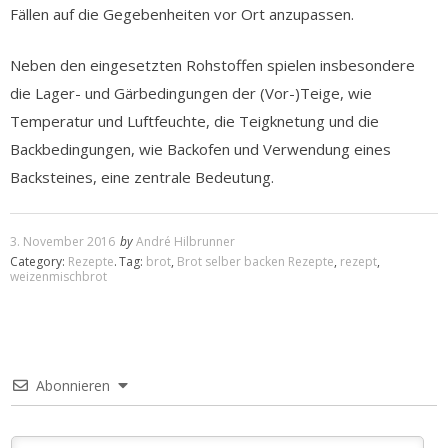
Fällen auf die Gegebenheiten vor Ort anzupassen.
Neben den eingesetzten Rohstoffen spielen insbesondere
die Lager- und Gärbedingungen der (Vor-)Teige, wie
Temperatur und Luftfeuchte, die Teigknetung und die
Backbedingungen, wie Backofen und Verwendung eines
Backsteines, eine zentrale Bedeutung.
3. November 2016
by
André Hilbrunner
Category:
Rezepte
.
Tag:
brot
,
Brot selber backen Rezepte
,
rezept
,
weizenmischbrot
Abonnieren