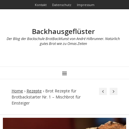
Kontakt
Datenschutz
Impressum
Backhausgeflüster
Der Blog der Backschule BrotBackKunst von André Hilbrunner. Natürlich
gutes Brot wie zu Omas Zeiten
MENU
Home
›
Rezepte
›
Brot Rezepte für
Brotbackstarter Nr. 1 – Mischbrot für
Einsteiger
Post
navigation