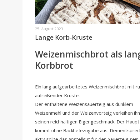
25. August 2023
Lange Korb-Kruste
Weizenmischbrot als lan
Korbbrot
Ein lang aufgearbeitetes Weizenmischbrot mit rus
aufreißender Kruste.
Der enthaltene Weizensauerteig aus dunklem
Weizenmehl und der Weizenvorteig verleihen ih
seinen reichhaltigen Eigengeschmack. Der Haupt
kommt ohne Backhefezugabe aus. Dementsprec
aktiv sollte das Anstellgut für den Sauerteig sein.