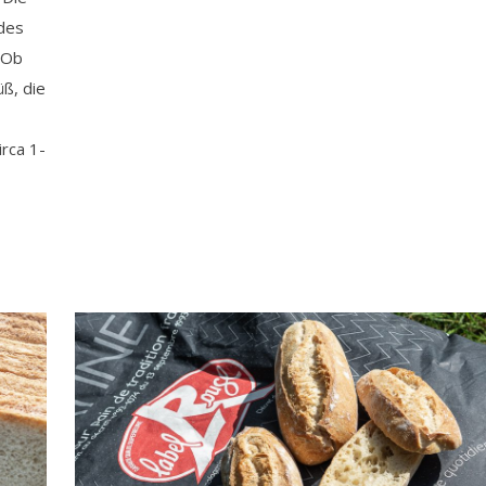
 des
 Ob
ß, die
rca 1-