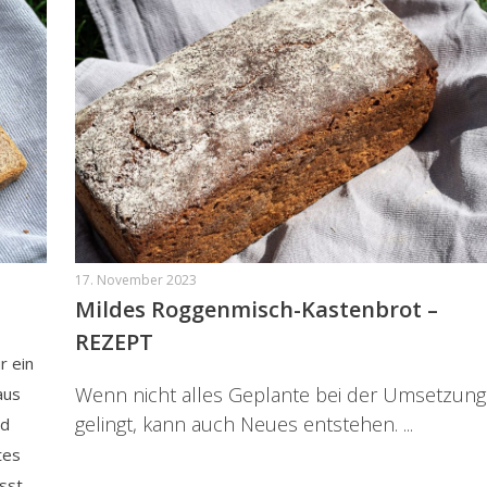
17. November 2023
Mildes Roggenmisch-Kastenbrot –
REZEPT
r ein
Wenn nicht alles Geplante bei der Umsetzung
aus
gelingt, kann auch Neues entstehen. ...
nd
tes
ässt