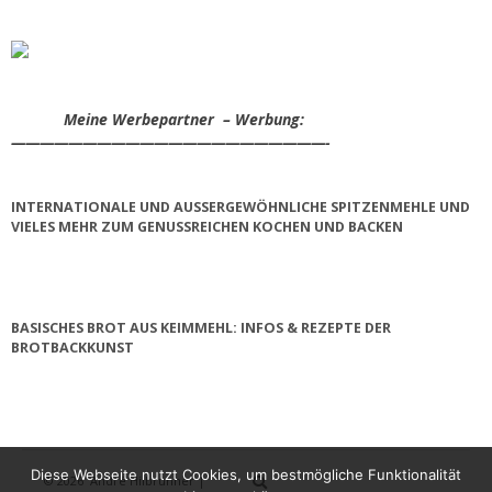
Meine Werbepartner – Werbung:
——————————————————————-
INTERNATIONALE UND AUSSERGEWÖHNLICHE SPITZENMEHLE UND V
IELES MEHR ZUM GENUSSREICHEN KOCHEN UND BACKEN
BASISCHES BROT AUS KEIMMEHL: INFOS & REZEPTE DER
BROTBACKKUNST
Diese Webseite nutzt Cookies, um bestmögliche Funktionalität
© 2026
André Hilbrunner |