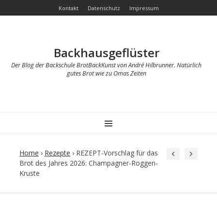
Kontakt
Datenschutz
Impressum
Backhausgeflüster
Der Blog der Backschule BrotBackKunst von André Hilbrunner. Natürlich
gutes Brot wie zu Omas Zeiten
MENU
Home
›
Rezepte
›
REZEPT-Vorschlag für das
Brot des Jahres 2026: Champagner-Roggen-
Kruste
Post
navigation