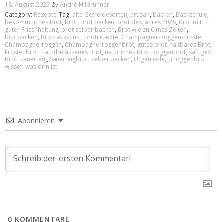
18. August 2025
by
André Hilbrunner
Category:
Rezepte
.
Tag:
alte Getreidesorten
,
artisan
,
backen
,
Backschule
,
bekömmtliches Brot
,
brot
,
Brot backen
,
brot des jahres 2026
,
Brot mit
guter Frischhaltung
,
brot selber backen
,
Brot wie zu Omas Zeiten
,
brotbacken
,
Brotbackkunst
,
brotrezepte
,
Champagner-Roggen-Kruste
,
Champagnerroggen
,
Champagnerroggenbrot
,
gutes brot
,
haltbares Brot
,
krustenbrot
,
naturbelassenes Brot
,
natürliches Brot
,
Roggenbrot
,
saftiges
Brot
,
sauerteig
,
Sauerteigbrot
,
selber backen
,
Urgetreide
,
urroggenbrot
,
wissen was drin ist
Abonnieren
0
KOMMENTARE