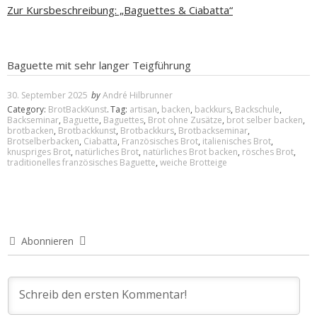
Zur Kursbeschreibung: „Baguettes & Ciabatta“
Baguette mit sehr langer Teigführung
30. September 2025
by
André Hilbrunner
Category:
BrotBackKunst
.
Tag:
artisan
,
backen
,
backkurs
,
Backschule
,
Backseminar
,
Baguette
,
Baguettes
,
Brot ohne Zusätze
,
brot selber backen
,
brotbacken
,
Brotbackkunst
,
Brotbackkurs
,
Brotbackseminar
,
Brotselberbacken
,
Ciabatta
,
Französisches Brot
,
italienisches Brot
,
knuspriges Brot
,
natürliches Brot
,
natürliches Brot backen
,
rösches Brot
,
traditionelles französisches Baguette
,
weiche Brotteige
Abonnieren