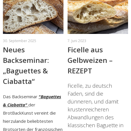
30. September 2025
7. Juni 2023
Neues
Ficelle aus
Backseminar:
Gelbweizen –
„Baguettes &
REZEPT
Ciabatta“
Ficelle, zu deutsch
Faden, sind die
Das Backseminar
"Baguettes
dünneren, und damit
& Ciabatta"
der
krustenreicheren
BrotBackKunst vereint die
Abwandlungen des
hierzulande beliebtesten
klassischen Baguette in
Brotsorten der französischen