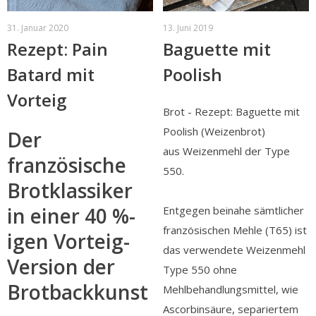
31. Januar 2020
13. Juni 2019
Rezept: Pain
Baguette mit
Batard mit
Poolish
Vorteig
Brot - Rezept: Baguette mit
Poolish (Weizenbrot)
Der
aus Weizenmehl der Type
französische
550.
Brotklassiker
in einer 40 %-
Entgegen beinahe sämtlicher
französischen Mehle (T65) ist
igen Vorteig-
das verwendete Weizenmehl
Version der
Type 550 ohne
Brotbackkunst
Mehlbehandlungsmittel, wie
Ascorbinsäure, separiertem