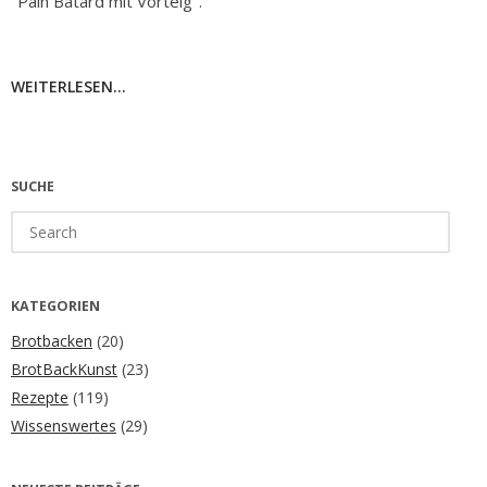
"Pain Batard mit Vorteig".
WEITERLESEN...
SUCHE
Search
for:
KATEGORIEN
Brotbacken
(20)
BrotBackKunst
(23)
Rezepte
(119)
Wissenswertes
(29)