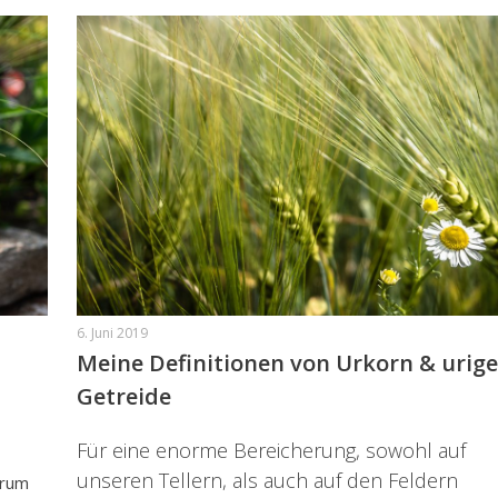
6. Juni 2019
Meine Definitionen von Urkorn & urige
Getreide
Für eine enorme Bereicherung, sowohl auf
unseren Tellern, als auch auf den Feldern
arum