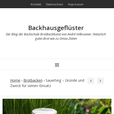
Kontakt
Datenschutz
Impressum
Backhausgeflüster
Der Blog der Backschule BrotBackKunst von André Hilbrunner. Natürlich
gutes Brot wie zu Omas Zeiten
MENU
Home
›
Brotbacken
›
Sauerteig – Gründe und
Zweck für seinen Einsatz
Post
navigation