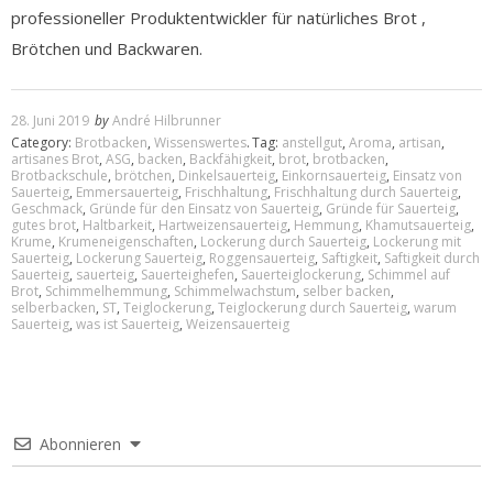
professioneller Produktentwickler für natürliches Brot ,
Brötchen und Backwaren.
28. Juni 2019
by
André Hilbrunner
Category:
Brotbacken
,
Wissenswertes
.
Tag:
anstellgut
,
Aroma
,
artisan
,
artisanes Brot
,
ASG
,
backen
,
Backfähigkeit
,
brot
,
brotbacken
,
Brotbackschule
,
brötchen
,
Dinkelsauerteig
,
Einkornsauerteig
,
Einsatz von
Sauerteig
,
Emmersauerteig
,
Frischhaltung
,
Frischhaltung durch Sauerteig
,
Geschmack
,
Gründe für den Einsatz von Sauerteig
,
Gründe für Sauerteig
,
gutes brot
,
Haltbarkeit
,
Hartweizensauerteig
,
Hemmung
,
Khamutsauerteig
,
Krume
,
Krumeneigenschaften
,
Lockerung durch Sauerteig
,
Lockerung mit
Sauerteig
,
Lockerung Sauerteig
,
Roggensauerteig
,
Saftigkeit
,
Saftigkeit durch
Sauerteig
,
sauerteig
,
Sauerteighefen
,
Sauerteiglockerung
,
Schimmel auf
Brot
,
Schimmelhemmung
,
Schimmelwachstum
,
selber backen
,
selberbacken
,
ST
,
Teiglockerung
,
Teiglockerung durch Sauerteig
,
warum
Sauerteig
,
was ist Sauerteig
,
Weizensauerteig
Abonnieren