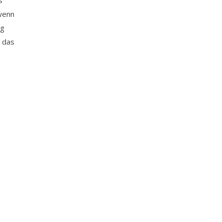
s
 wenn
ig
r das