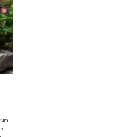
arum
n.