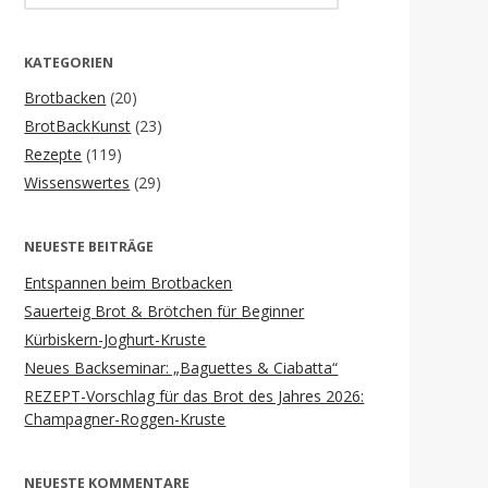
for:
KATEGORIEN
Brotbacken
(20)
BrotBackKunst
(23)
Rezepte
(119)
Wissenswertes
(29)
NEUESTE BEITRÄGE
Entspannen beim Brotbacken
Sauerteig Brot & Brötchen für Beginner
Kürbiskern-Joghurt-Kruste
Neues Backseminar: „Baguettes & Ciabatta“
REZEPT-Vorschlag für das Brot des Jahres 2026:
Champagner-Roggen-Kruste
NEUESTE KOMMENTARE