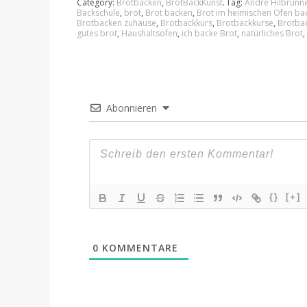
Category:
Brotbacken
,
BrotBackKunst
.
Tag:
André Hilbrunn
Backschule
,
brot
,
Brot backen
,
Brot im heimischen Ofen ba
Brotbacken zuhause
,
Brotbackkurs
,
Brotbackkurse
,
Brotbac
gutes brot
,
Haushaltsofen
,
ich backe Brot
,
natürliches Brot
,
Abonnieren
{}
[+]
0
KOMMENTARE