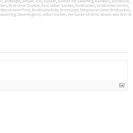
er
,
anstellgut
,
artisan
,
ASG
,
backen
,
backen mit sauerteig
,
backkurs
,
Backkurse
,
cken
,
Brot ohne Zusätze
,
brot selber backen
,
brotbacken
,
brotbacken lernen
,
kkurse beim Profi
,
Brotbackschule
,
brotrezept
,
Entspannen beim Brotbacken
,
sauerteig
,
Sauerteigbrot
,
selber backen
,
wie backe ich Brot
,
wissen was drin ist