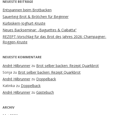
NEUESTE BEITRÄGE
Entspannen beim Brotbacken
Sauerteig Brot & Brötchen für Beginner
Kürbiskern-Joghurt-Kruste
Neues Backseminar: „Baguettes & Ciabatta“
REZEPT-Vorschlag für das Brot des Jahres 2026: Champagner-
Roggen-Kruste
NEUESTE KOMMENTARE
André Hilbrunner
zu
Brot selber backen: Rezept Quarkbrot
Sonja
zu
Brot selber backen: Rezept Quarkbrot
André Hilbrunner
zu
Doppelback
Katinka
zu
Doppelback
André Hilbrunner
zu
Gästebuch
ARCHIV