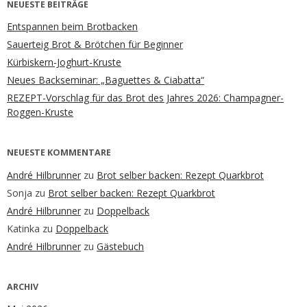
NEUESTE BEITRÄGE
Entspannen beim Brotbacken
Sauerteig Brot & Brötchen für Beginner
Kürbiskern-Joghurt-Kruste
Neues Backseminar: „Baguettes & Ciabatta“
REZEPT-Vorschlag für das Brot des Jahres 2026: Champagner-
Roggen-Kruste
NEUESTE KOMMENTARE
André Hilbrunner
zu
Brot selber backen: Rezept Quarkbrot
Sonja
zu
Brot selber backen: Rezept Quarkbrot
André Hilbrunner
zu
Doppelback
Katinka
zu
Doppelback
André Hilbrunner
zu
Gästebuch
ARCHIV