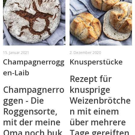
15. Januar 2021
2. Dezember 2020
Champagnerrogg
Knusperstücke
en-Laib
Rezept für
Champagnerro
knusprige
ggen - Die
Weizenbrötche
Roggensorte,
n mit einem
mit der meine
über mehrere
Oma noch buk
Tage gereiften