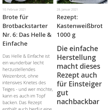
10. Februar 2021
28. Januar 2021
Brote für
Rezept:
Brotbackstarter
Kastenweißbrot
Nr. 6: Das Helle &
1000 g
Einfache
Die einfache
Herstellung
Das Helle & Einfache ist
ein wunderbar leicht
macht dieses
herzustellendes
Rezept auch
Weizenbrot, ohne
für Einsteiger
intensives Knetes des
Teiges - und wer möchte,
gut
kann es auch im Topf
nachbackbar
backen. Das Rezept
enthält auch hierfür eine