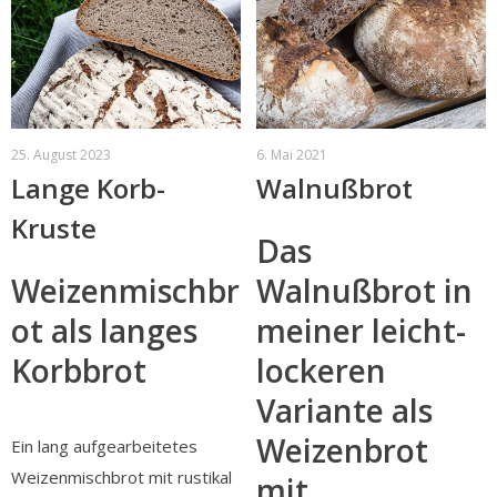
25. August 2023
6. Mai 2021
Lange Korb-
Walnußbrot
Kruste
Das
Weizenmischbr
Walnußbrot in
ot als langes
meiner leicht-
Korbbrot
lockeren
Variante als
Weizenbrot
Ein lang aufgearbeitetes
Weizenmischbrot mit rustikal
mit