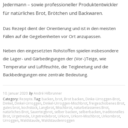
Jedermann – sowie professioneller Produktentwickler
für natürliches Brot, Brötchen und Backwaren.
Das Rezept dient der Orientierung und ist in den meisten
Fällen auf die Gegebenheiten vor Ort anzupassen.
Neben den eingesetzten Rohstoffen spielen insbesondere
die Lager- und Gärbedingungen der (Vor-)Teige, wie
Temperatur und Luftfeuchte, die Teigknetung und die
Backbedingungen eine zentrale Bedeutung.
10. Januar 2020
by
André Hilbrunner
Category:
Rezepte
.
Tag:
backen
,
brot
,
Brot backen
,
Dinke-Urroggen-Brot
,
Dinkel
,
Dinkel-Urroggen
,
Dinkel-Urroggen-Mischbrot
,
freigeschobenes Brot
,
gutes brot
,
kochstück
,
Langbrot
,
Mischbrot
,
naturbelassenes Brot
,
natürliches Brot
,
Sauerteigbrot
,
selber backen
,
selberbacken
,
traditionelles
Brot
,
Urgetreide
,
Urgetreidebrot
,
Urkorn
,
Urkorn-Mischbrot
,
Urkornbrot
,
Urroggen
,
Waldstaude
,
Waldstaudenroggen