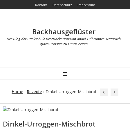
Kontakt
Datenschutz
Impressum
Backhausgeflüster
Der Blog der Backschule BrotBackKunst von André Hilbrunner. Natürlich
gutes Brot wie zu Omas Zeiten
MENU
Home
›
Rezepte
›
Dinkel-Urroggen-Mischbrot
Post
navigation
Dinkel-Urroggen-Mischbrot