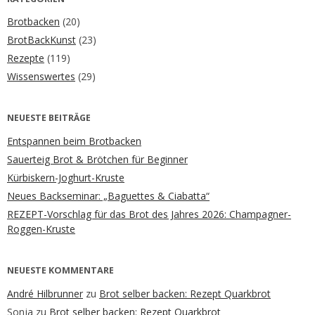
Brotbacken
(20)
BrotBackKunst
(23)
Rezepte
(119)
Wissenswertes
(29)
NEUESTE BEITRÄGE
Entspannen beim Brotbacken
Sauerteig Brot & Brötchen für Beginner
Kürbiskern-Joghurt-Kruste
Neues Backseminar: „Baguettes & Ciabatta“
REZEPT-Vorschlag für das Brot des Jahres 2026: Champagner-
Roggen-Kruste
NEUESTE KOMMENTARE
André Hilbrunner
zu
Brot selber backen: Rezept Quarkbrot
Sonja
zu
Brot selber backen: Rezept Quarkbrot