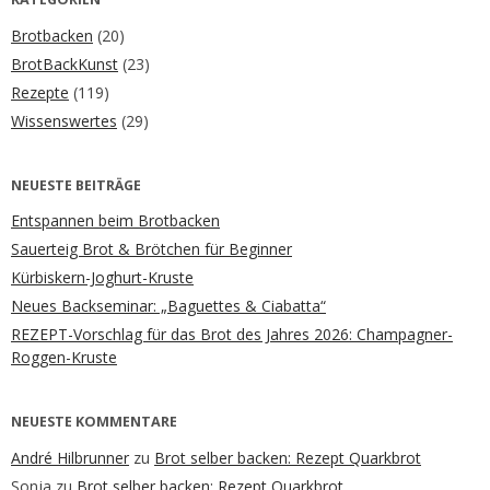
Brotbacken
(20)
BrotBackKunst
(23)
Rezepte
(119)
Wissenswertes
(29)
NEUESTE BEITRÄGE
Entspannen beim Brotbacken
Sauerteig Brot & Brötchen für Beginner
Kürbiskern-Joghurt-Kruste
Neues Backseminar: „Baguettes & Ciabatta“
REZEPT-Vorschlag für das Brot des Jahres 2026: Champagner-
Roggen-Kruste
NEUESTE KOMMENTARE
André Hilbrunner
zu
Brot selber backen: Rezept Quarkbrot
Sonja
zu
Brot selber backen: Rezept Quarkbrot