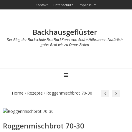
Kontakt
Datenschutz
Impressum
Backhausgeflüster
Der Blog der Backschule BrotBackKunst von André Hilbrunner. Natürlich
gutes Brot wie zu Omas Zeiten
MENU
Home
›
Rezepte
›
Roggenmischbrot 70-30
Post
navigation
Roggenmischbrot 70-30