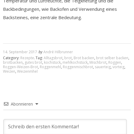
Temperatur und Luftfeuchte, die Teigknetung und die
Backbedingungen, wie Backofen und Verwendung eines
Backsteines, eine zentrale Bedeutung.
14. September 2017
by
André Hilbrunner
Category:
Rezepte
.
Tag:
Alltagsbrot
,
brot
,
Brot backen
,
brot selber backen
,
brotbacken
,
gutes brot
,
kochstück
,
mehlkochstück
,
Mischbrot
,
Roggen
,
Roggen-Weizen-Brot
,
Roggenmehl
,
Roggenmischbrot
,
sauerteig
,
vorteig
,
Weizen
,
Weizenmhel
Abonnieren