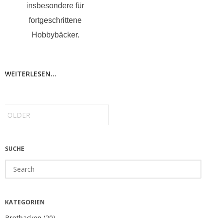
insbesondere für
fortgeschrittene
Hobbybäcker.
WEITERLESEN...
Post
navigation
OLDER
SUCHE
Search
for:
KATEGORIEN
Brotbacken
(20)