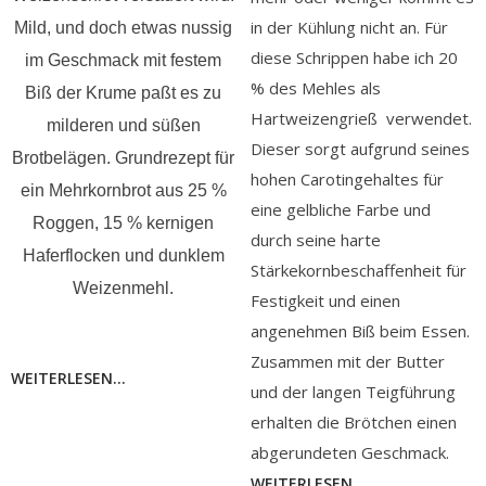
in der Kühlung nicht an. Für
Mild, und doch etwas nussig
diese Schrippen habe ich 20
im Geschmack mit festem
% des Mehles als
Biß der Krume paßt es zu
Hartweizengrieß verwendet.
milderen und süßen
Dieser sorgt aufgrund seines
Brotbelägen.
Grundrezept für
hohen Carotingehaltes für
ein Mehrkornbrot aus 25 %
eine gelbliche Farbe und
Roggen, 15 % kernigen
durch seine harte
Haferflocken und dunklem
Stärkekornbeschaffenheit für
Weizenmehl.
Festigkeit und einen
angenehmen Biß beim Essen.
Zusammen mit der Butter
WEITERLESEN...
und der langen Teigführung
erhalten die Brötchen einen
abgerundeten Geschmack.
WEITERLESEN...