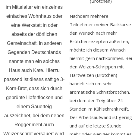
(Brötchen)
im Mittelalter ein einzelnes
Nachdem mehrere
einfaches Wohnhaus oder
Teilnehmer meiner Backkurse
eine Werkstatt in oder
den Wunsch nach mehr
abseits der dörflichen
Brötchenrezepten äußerten,
Gemeinschaft. In anderen
möchte ich diesem Wunsch
Gegenden Deutschlands
hiermit gern nachkommen. Bei
nannte man ein solches
den Weizen-Schrippen mit
Haus auch Kate.
Hierzu
Hartweizen (Brötchen)
passend ist dieses saftige 3-
handelt sich um sehr
Korn-Brot, dass sich durch
aromatische Schnittbrötchen,
gebrühte Haferflocken und
bei dem der Teig über 24
einem Sauerteig
Stunden im Kühlschrank reift.
auszeichnet, bei dem neben
Der Arbeitsaufwand ist gering
Roggenmehl auch
und auf die letzte Stunde
Weizenschrot versäuert wird.
mehr oder weniger kommt es