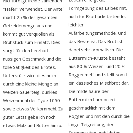
Nichtbrotgetreide zählenden
Formgebung des Laibes mit,
"Hafer" verwendet. Der Anteil
auch für Brotbackstartende,
macht 25 % der gesamten
leichter
Getreidemenge aus und
Aufarbeitungsmethode. Und
kommt gut verquollen als
das Beste ist: Das Brot ist
Brühstück zum Einsatz. Dies
dabei sehr aromatisch. Die
sorgt für den herzhaft-
Buttermilch-Kruste besteht
nussigen Geschmack und die
aus 80 % Weizen- und 20 %
tolle Satigkeit des Brotes.
Roggenmehl und stellt somit
Unterstütz wird dies noch
ein klassisches Mischbrot dar.
durch eine kleine Menge an
Die milde Säure der
Weizen-Sauerteig, dunkles
Buttermilch harmoniert
Weizenmehl der Type 1050
geschmacklich mit dem
sowie etwas Vollkornmehl. Zu
Roggen und mit den durch die
guter Letzt gebe ich noch
lange Teigreifung, der
etwas Malz und Butter hinzu.
Fermentation, gebildeten