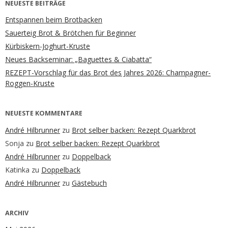
NEUESTE BEITRÄGE
Entspannen beim Brotbacken
Sauerteig Brot & Brötchen für Beginner
Kürbiskern-Joghurt-Kruste
Neues Backseminar: „Baguettes & Ciabatta“
REZEPT-Vorschlag für das Brot des Jahres 2026: Champagner-
Roggen-Kruste
NEUESTE KOMMENTARE
André Hilbrunner
zu
Brot selber backen: Rezept Quarkbrot
Sonja
zu
Brot selber backen: Rezept Quarkbrot
André Hilbrunner
zu
Doppelback
Katinka
zu
Doppelback
André Hilbrunner
zu
Gästebuch
ARCHIV