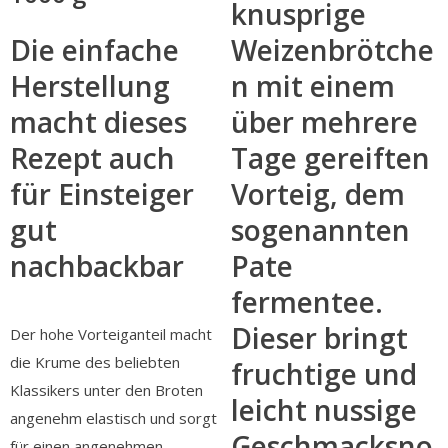
knusprige
Die einfache
Weizenbrötche
Herstellung
n mit einem
macht dieses
über mehrere
Rezept auch
Tage gereiften
für Einsteiger
Vorteig, dem
gut
sogenannten
nachbackbar
Pate
fermentee.
Dieser bringt
Der hohe Vorteiganteil macht
die Krume des beliebten
fruchtige und
Klassikers unter den Broten
leicht nussige
angenehm elastisch und sorgt
Geschmacksno
für einen angenehmen