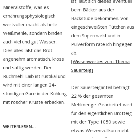
ist, läßt sich dieses eventuell
Mineralstoffe, was es
beim Bäcker aus der
ernährungsphysiologisch
Backstube bekommen. Von
wertvoller macht als helle
eingeschweißten Tütchen aus
Weißmehle, sondern binden
dem Supermarkt und in
auch viel und gut Wasser.
Pulverform rate ich hingegen
Dies alles läßt das Brot
ab.
angenehm aromatisch, kross
[
Wissenwertes zum Thema
und saftig werden. Der
Sauerteig
]
Ruchmehl-Laib ist rustikal und
wird mit einer langen 24-
Der Sauerteiganteil beträgt
stündigen Gare in der Kühlung
22 % der gesamten
mit röscher Kruste erbacken.
Mehlmenge. Gearbeitet wird
für den eigentlichen Brotteig
mit der Type 1050 sowie
WEITERLESEN...
etwas Weizenvollkornmehl.