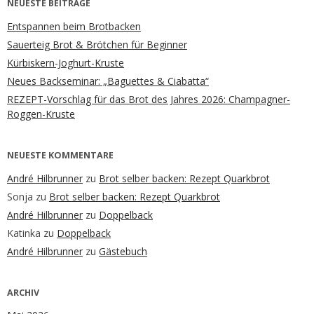
NEUESTE BEITRÄGE
Entspannen beim Brotbacken
Sauerteig Brot & Brötchen für Beginner
Kürbiskern-Joghurt-Kruste
Neues Backseminar: „Baguettes & Ciabatta“
REZEPT-Vorschlag für das Brot des Jahres 2026: Champagner-
Roggen-Kruste
NEUESTE KOMMENTARE
André Hilbrunner
zu
Brot selber backen: Rezept Quarkbrot
Sonja
zu
Brot selber backen: Rezept Quarkbrot
André Hilbrunner
zu
Doppelback
Katinka
zu
Doppelback
André Hilbrunner
zu
Gästebuch
ARCHIV