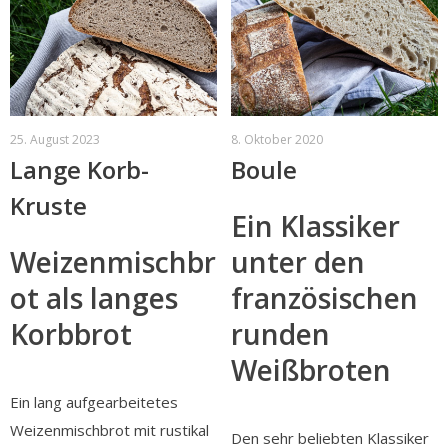
25. August 2023
8. Oktober 2020
Lange Korb-
Boule
Kruste
Ein Klassiker
Weizenmischbr
unter den
ot als langes
französischen
Korbbrot
runden
Weißbroten
Ein lang aufgearbeitetes
Weizenmischbrot mit rustikal
Den sehr beliebten Klassiker