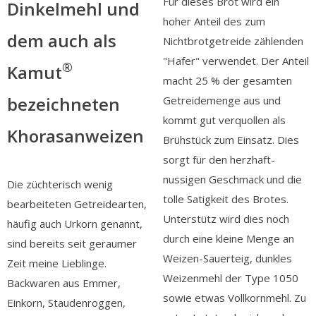
Für dieses Brot wird ein
Dinkelmehl und
hoher Anteil des zum
dem auch als
Nichtbrotgetreide zählenden
"Hafer" verwendet. Der Anteil
®
Kamut
macht 25 % der gesamten
bezeichneten
Getreidemenge aus und
kommt gut verquollen als
Khorasanweizen
Brühstück zum Einsatz. Dies
sorgt für den herzhaft-
nussigen Geschmack und die
Die züchterisch wenig
tolle Satigkeit des Brotes.
bearbeiteten Getreidearten,
Unterstütz wird dies noch
häufig auch Urkorn genannt,
durch eine kleine Menge an
sind bereits seit geraumer
Weizen-Sauerteig, dunkles
Zeit meine Lieblinge.
Weizenmehl der Type 1050
Backwaren aus Emmer,
sowie etwas Vollkornmehl. Zu
Einkorn, Staudenroggen,