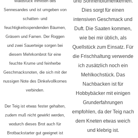
und Sonnenblumenkernen.
Waldstück inmitten des
Sennesandes und ist umgeben von
Dies sorgt für einen
schatten- und
intensiven Geschmack und
feuchtigkeitsspendenden Bäumen,
Duft. Die Saaten kommen,
Gräsern und Farnen. Der Roggen
wie bei mir üblich, als
und zwei Sauerteige sorgen bei
Quellstück zum Einsatz. Für
diesem Mehrkornbrot für eine
die Frischhaltung verwende
feuchte Krume und feinherbe
ich zusätzlich noch ein
Geschmacksnoten, die sich mit der
Mehlkochstück. Das
nussigen Note des Dinkelvollkornes
Nachbacken ist für
verbinden.
Hobbybäcker mit einigen
Grunderfahrungen
Der Teig ist etwas fester gehalten,
empfohlen, da der Teig nach
zudem muß nicht gewirkt werden,
dem Kneten etwas weich
wodurch dieses Brot auch für
und klebrig ist.
Brotbackstarter gut geeignet ist