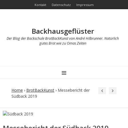
Kontakt
Datenschutz
Impressum
Backhausgeflüster
Der Blog der Backschule BrotBackKunst von André Hilbrunner. Natürlich
gutes Brot wie zu Omas Zeiten
MENU
Home
›
BrotBackKunst
›
Messebericht der
Südback 2019
Post
navigation
Messebericht der Südback 2019