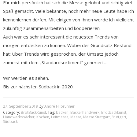
Für mich persönlich hat sich die Messe gelohnt und richtig viel
Spaß gemacht. Viele bekannte, noch mehr neue Leute habe ich
kennenlernen dürfen. Mit einigen von Ihnen werde ich vielleicht
zukünftig zusammenarbeiten und kooperieren.
Auch war es sehr interessant die neuesten Trends von
morgen entdecken zu können. Wobei der Grundsatz Bestand
hat: Über Trends wird gesprochen, der Umsatz jedoch
zumeist mit dem „Standardsortiment“ generiert…
Wir werden es sehen.
Bis zur nächsten Südback in 2020.
27. September 2019
by
André Hilbrunner
Category:
BrotBackKunst
.
Tag:
backen
,
Bäckerhandwerk
,
Brotbackkunst
,
Handwerksbäcker
,
Kochen
,
Leitmesse
,
Messe
,
Messe Stuttgart
,
Stuttgart
,
Südback