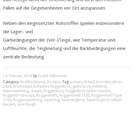
Fällen auf die Gegebenheiten vor Ort anzupassen.
Neben den eingesetzten Rohstoffen spielen insbesondere
die Lager- und
Gärbedingungen der (Vor-)Teige, wie Temperatur und
Luftfeuchte, die Teigknetung und die Backbedingungen eine
zentrale Bedeutung.
14. Februar 2019
by
André Hilbrunner
Category:
BrotBackKunst
,
Rezepte
.
Tag:
artisan
,
Bread
,
brot des jahres
2026
,
brotrezept
,
Einfaches Roggenbrot
,
gutes brot
,
mehltest
,
Natursauerteig
,
rezept
,
Roggenbrot
,
Roggenbrot selber backen
,
Roggenbrotrezept
,
Roggenmehl
,
Roggenmehl 1150
,
Roggenmehl Type
1150
,
Roggensauerteig
,
sauerteig
,
Sauerteigbrot
,
Sauerteigbrot selber
backen
,
sourdough