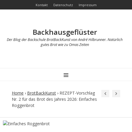
Kontakt
Datenschutz
Impressum
Backhausgeflüster
Der Blog der Backschule BrotBackKunst von André Hilbrunner. Natürlich
gutes Brot wie zu Omas Zeiten
MENU
Home
›
BrotBackKunst
›
REZEPT-Vorschlag
Nr. 2 für das Brot des Jahres 2026: Einfaches
Roggenbrot
Post
navigation