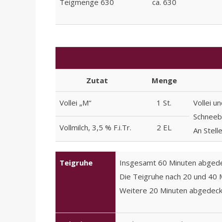
Teigmenge 630
ca. 630
Zutat
Menge
Vollei „M“
1 St.
Vollei u
Schneebe
Vollmilch, 3,5 % F.i.Tr.
2 EL
An Stell
Teigruhe
Insgesamt 60 Minuten abgede
Die Teigruhe nach 20 und 40 
Weitere 20 Minuten abgedeckt