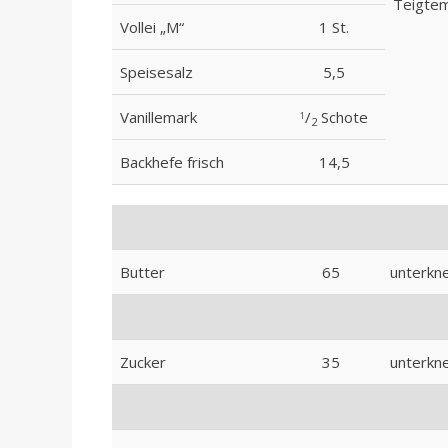
Teigtem
Vollei „M“
1 St.
Speisesalz
5,5
Vanillemark
/
Schote
1
2
Backhefe frisch
14,5
Butter
65
unterkne
Zucker
35
unterkne