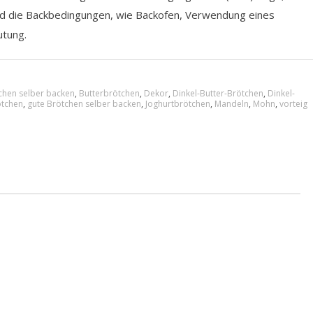
nd die Backbedingungen, wie Backofen, Verwendung eines
utung.
chen selber backen
,
Butterbrötchen
,
Dekor
,
Dinkel-Butter-Brötchen
,
Dinkel-
ötchen
,
gute Brötchen selber backen
,
Joghurtbrötchen
,
Mandeln
,
Mohn
,
vorteig