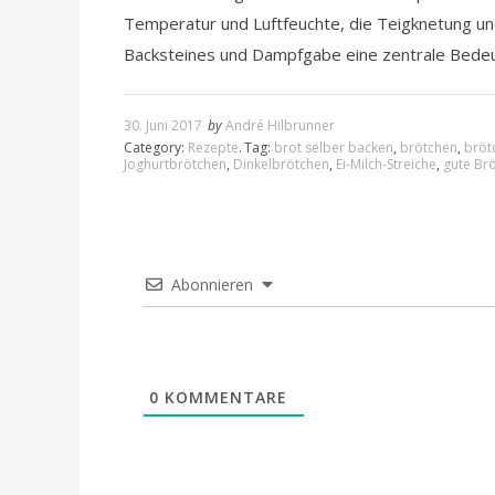
Temperatur und Luftfeuchte, die Teigknetung u
Backsteines und Dampfgabe eine zentrale Bede
30. Juni 2017
by
André Hilbrunner
Category:
Rezepte
.
Tag:
brot selber backen
,
brötchen
,
bröt
Joghurtbrötchen
,
Dinkelbrötchen
,
Ei-Milch-Streiche
,
gute Br
Abonnieren
0
KOMMENTARE