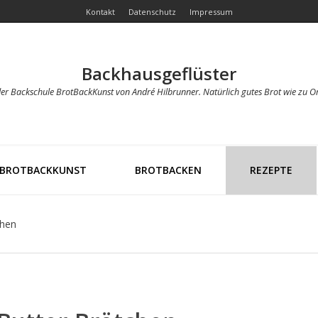
Kontakt
Datenschutz
Impressum
Backhausgeflüster
der Backschule BrotBackKunst von André Hilbrunner. Natürlich gutes Brot wie zu O
BROTBACKKUNST
BROTBACKEN
REZEPTE
chen