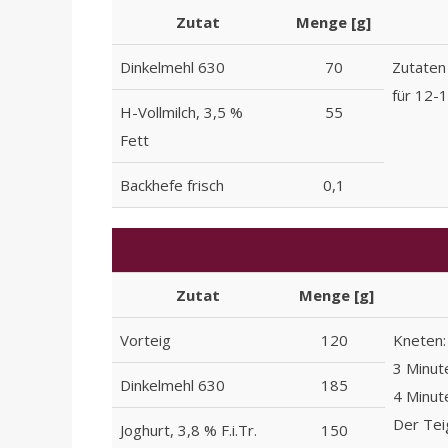
Zutat
Menge [g]
Dinkelmehl 630
70
Zutaten
für 12-
H-Vollmilch, 3,5 %
55
Fett
Backhefe frisch
0,1
Zutat
Menge [g]
Vorteig
120
Kneten:
3 Minut
Dinkelmehl 630
185
4 Minut
Der Teig
Joghurt, 3,8 % F.i.Tr.
150