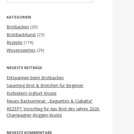
for:
KATEGORIEN
Brotbacken
(20)
BrotBackKunst
(23)
Rezepte
(119)
Wissenswertes
(29)
NEUESTE BEITRÄGE
Entspannen beim Brotbacken
Sauerteig Brot & Brötchen für Beginner
Kürbiskern-Joghurt-Kruste
Neues Backseminar: „Baguettes & Ciabatta“
REZEPT-Vorschlag für das Brot des Jahres 2026:
Champagner-Roggen-Kruste
NEUESTE KOMMENTARE