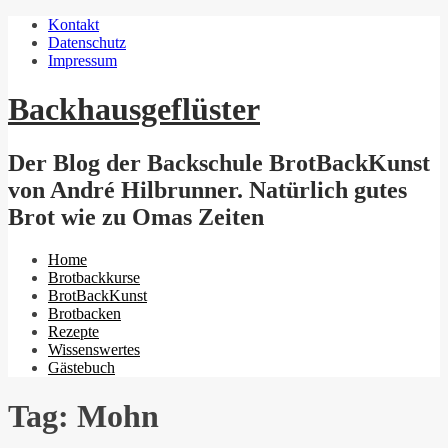
Kontakt
Datenschutz
Impressum
Backhausgeflüster
Der Blog der Backschule BrotBackKunst
von André Hilbrunner. Natürlich gutes
Brot wie zu Omas Zeiten
Menu
Home
Brotbackkurse
BrotBackKunst
Brotbacken
Rezepte
Wissenswertes
Gästebuch
Tag: Mohn