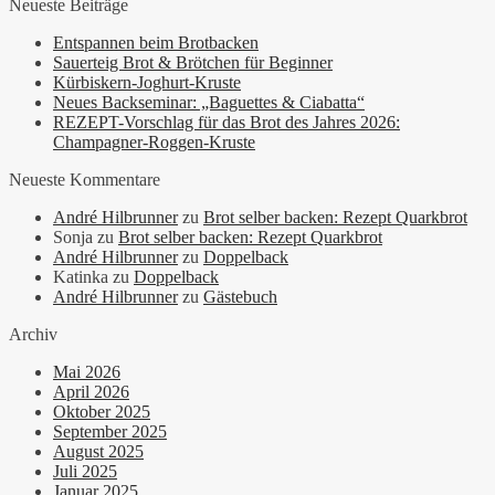
Neueste Beiträge
Entspannen beim Brotbacken
Sauerteig Brot & Brötchen für Beginner
Kürbiskern-Joghurt-Kruste
Neues Backseminar: „Baguettes & Ciabatta“
REZEPT-Vorschlag für das Brot des Jahres 2026:
Champagner-Roggen-Kruste
Neueste Kommentare
André Hilbrunner
zu
Brot selber backen: Rezept Quarkbrot
Sonja
zu
Brot selber backen: Rezept Quarkbrot
André Hilbrunner
zu
Doppelback
Katinka
zu
Doppelback
André Hilbrunner
zu
Gästebuch
Archiv
Mai 2026
April 2026
Oktober 2025
September 2025
August 2025
Juli 2025
Januar 2025