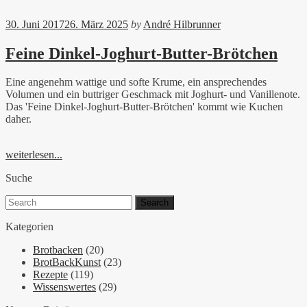
30. Juni 2017
26. März 2025
by
André Hilbrunner
Feine Dinkel-Joghurt-Butter-Brötchen
Eine angenehm wattige und softe Krume, ein ansprechendes
Volumen und ein buttriger Geschmack mit Joghurt- und Vanillenote.
Das 'Feine Dinkel-Joghurt-Butter-Brötchen' kommt wie Kuchen
daher.
weiterlesen...
Suche
Search
for:
Kategorien
Brotbacken
(20)
BrotBackKunst
(23)
Rezepte
(119)
Wissenswertes
(29)