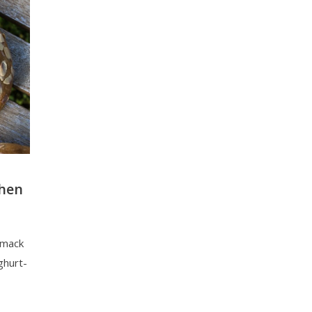
chen
hmack
ghurt-