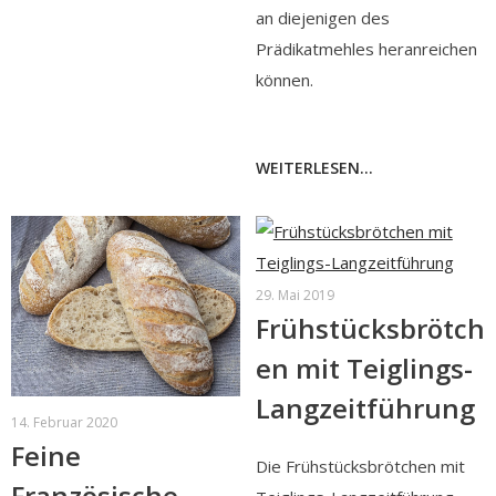
an diejenigen des
Prädikatmehles heranreichen
können.
WEITERLESEN...
29. Mai 2019
Frühstücksbrötch
en mit Teiglings-
Langzeitführung
14. Februar 2020
Feine
Die Frühstücksbrötchen mit
Französische