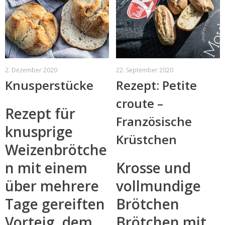
2. Dezember 2020
22. September 2020
Knusperstücke
Rezept: Petite
croute –
Rezept für
Französische
knusprige
Krüstchen
Weizenbrötche
n mit einem
Krosse und
über mehrere
vollmundige
Tage gereiften
Brötchen
Vorteig, dem
Brötchen mit