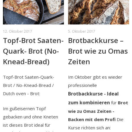
12. Oktober 2017
5. Oktober 2017
Topf-Brot Saaten-
Brotbackkurse –
Quark- Brot (No-
Brot wie zu Omas
Knead-Bread)
Zeiten
Topf-Brot Saaten-Quark-
Im Oktober gibt es wieder
Brot / No-Knead-Bread /
professionelle
Dutch oven - Brot:
Brotbackkurse - Ideal
zum kombinieren
für
Brot
Im gußeisernen Topf
wie zu Omas Zeiten -
gebacken und ohne Kneten
Backen mit dem Profi
Die
ist dieses Brot ideal für
Kurse richten sich an: