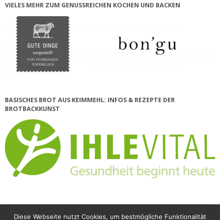
IELES MEHR ZUM GENUSSREICHEN KOCHEN UND BACKEN
BASISCHES BROT AUS KEIMMEHL: INFOS & REZEPTE DER
BROTBACKKUNST
Diese Webseite nutzt Cookies, um bestmögliche Funktionalität
© 2026
André Hilbrunner |