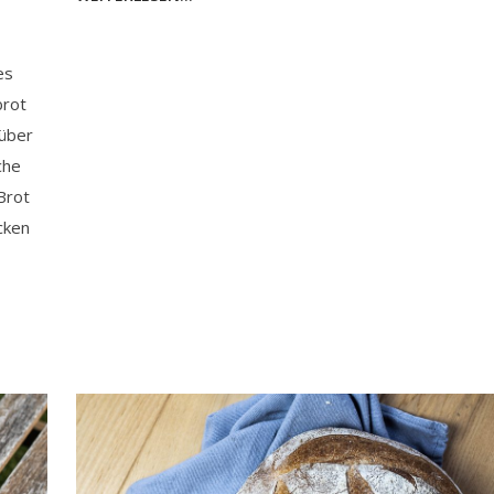
es
brot
über
che
Brot
cken