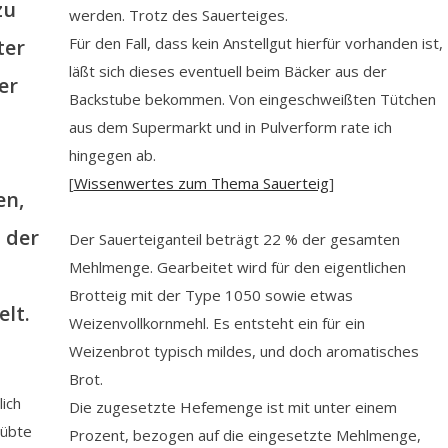
zu
werden. Trotz des Sauerteiges.
Für den Fall, dass kein Anstellgut hierfür vorhanden ist,
ter
läßt sich dieses eventuell beim Bäcker aus der
er
Backstube bekommen. Von eingeschweißten Tütchen
aus dem Supermarkt und in Pulverform rate ich
hingegen ab.
[
Wissenwertes zum Thema Sauerteig
]
en,
 der
Der Sauerteiganteil beträgt 22 % der gesamten
Mehlmenge. Gearbeitet wird für den eigentlichen
Brotteig mit der Type 1050 sowie etwas
lt.
Weizenvollkornmehl. Es entsteht ein für ein
Weizenbrot typisch mildes, und doch aromatisches
Brot.
ich
Die zugesetzte Hefemenge ist mit unter einem
eübte
Prozent, bezogen auf die eingesetzte Mehlmenge,