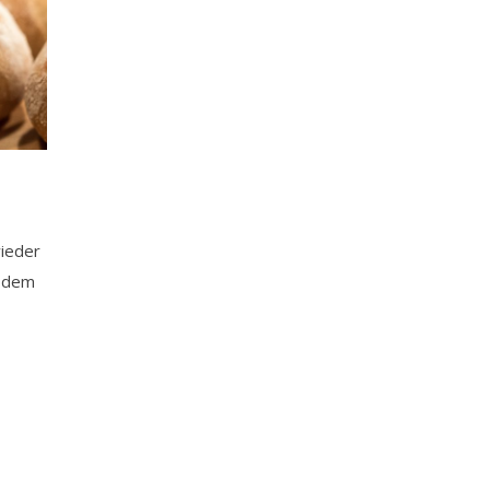
wieder
i dem