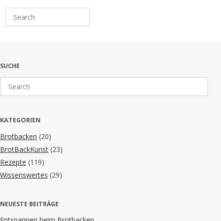
Search
for:
SUCHE
Search
for:
KATEGORIEN
Brotbacken
(20)
BrotBackKunst
(23)
Rezepte
(119)
Wissenswertes
(29)
NEUESTE BEITRÄGE
Entspannen beim Brotbacken