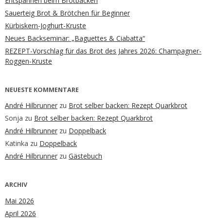
Entspannen beim Brotbacken
Sauerteig Brot & Brötchen für Beginner
Kürbiskern-Joghurt-Kruste
Neues Backseminar: „Baguettes & Ciabatta“
REZEPT-Vorschlag für das Brot des Jahres 2026: Champagner-
Roggen-Kruste
NEUESTE KOMMENTARE
André Hilbrunner
zu
Brot selber backen: Rezept Quarkbrot
Sonja
zu
Brot selber backen: Rezept Quarkbrot
André Hilbrunner
zu
Doppelback
Katinka
zu
Doppelback
André Hilbrunner
zu
Gästebuch
ARCHIV
Mai 2026
April 2026