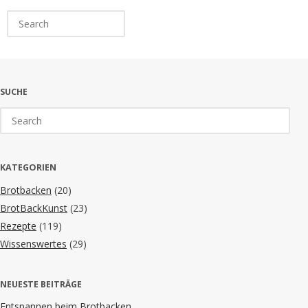
Search
for:
SUCHE
Search
for:
KATEGORIEN
Brotbacken
(20)
BrotBackKunst
(23)
Rezepte
(119)
Wissenswertes
(29)
NEUESTE BEITRÄGE
Entspannen beim Brotbacken