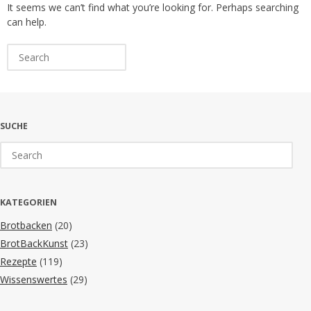
It seems we can’t find what you’re looking for. Perhaps searching
can help.
Search
for:
SUCHE
Search
for:
KATEGORIEN
Brotbacken
(20)
BrotBackKunst
(23)
Rezepte
(119)
Wissenswertes
(29)