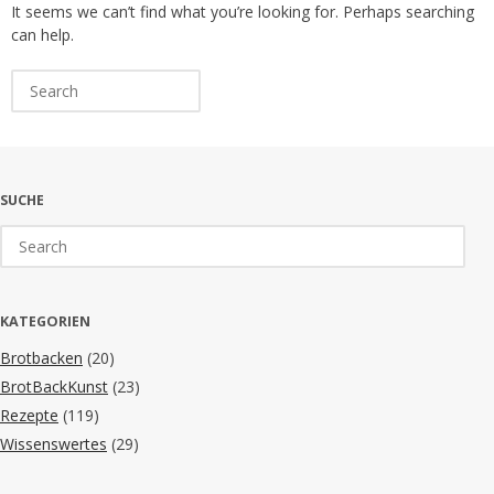
It seems we can’t find what you’re looking for. Perhaps searching
can help.
Search
for:
SUCHE
Search
for:
KATEGORIEN
Brotbacken
(20)
BrotBackKunst
(23)
Rezepte
(119)
Wissenswertes
(29)