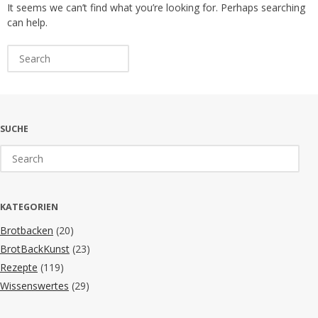
It seems we can’t find what you’re looking for. Perhaps searching
can help.
Search
for:
SUCHE
Search
for:
KATEGORIEN
Brotbacken
(20)
BrotBackKunst
(23)
Rezepte
(119)
Wissenswertes
(29)