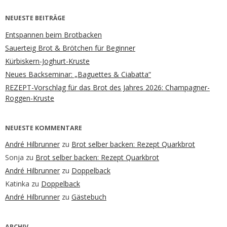
NEUESTE BEITRÄGE
Entspannen beim Brotbacken
Sauerteig Brot & Brötchen für Beginner
Kürbiskern-Joghurt-Kruste
Neues Backseminar: „Baguettes & Ciabatta“
REZEPT-Vorschlag für das Brot des Jahres 2026: Champagner-
Roggen-Kruste
NEUESTE KOMMENTARE
André Hilbrunner
zu
Brot selber backen: Rezept Quarkbrot
Sonja
zu
Brot selber backen: Rezept Quarkbrot
André Hilbrunner
zu
Doppelback
Katinka
zu
Doppelback
André Hilbrunner
zu
Gästebuch
ARCHIV