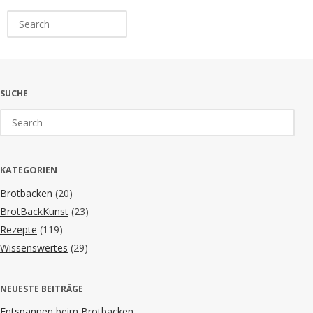
Search
for:
SUCHE
Search
for:
KATEGORIEN
Brotbacken
(20)
BrotBackKunst
(23)
Rezepte
(119)
Wissenswertes
(29)
NEUESTE BEITRÄGE
Entspannen beim Brotbacken