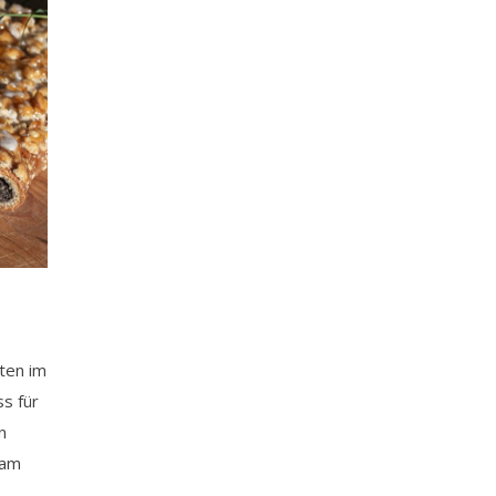
ten im
s für
n
 am