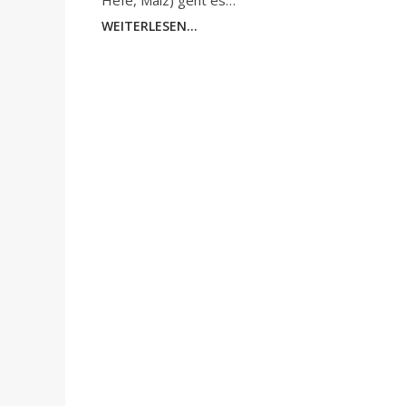
Hefe, Malz) geht es…
WEITERLESEN...