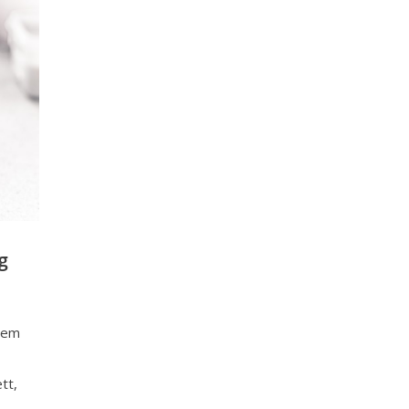
g
dem
tt,