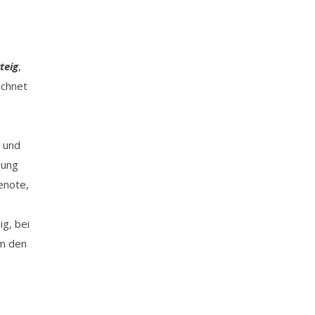
teig
,
ichnet
r und
dung
renote,
g, bei
um den