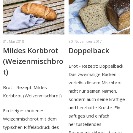
31. Mai 2018
30. November 2017
Mildes Korbbrot
Doppelback
(Weizenmischbro
Brot - Rezept: Doppelback
t)
Das zweimalige Backen
verleiht diesem Mischbrot
Brot - Rezept: Mildes
nicht nur seinen Namen,
Korbbrot (Weizenmischbrot)
sondern auch seine kräftige
und herzhafte Kruste. Ein
Ein freigeschobenes
saftiges und einfach
Weizenmischbrot mit dem
herzustellendes
typischen Riffelabdruck des
Roggenmischbrot, dass in