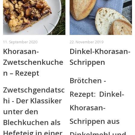
11. September 2020
22. November 2019
Khorasan-
Dinkel-Khorasan-
Zwetschenkuche
Schrippen
n – Rezept
Brötchen -
Zwetschgendatsc
Rezept: Dinkel-
hi - Der Klassiker
Khorasan-
unter den
Schrippen aus
Blechkuchen als
Hefeteig in einer
Dinkelmehl und