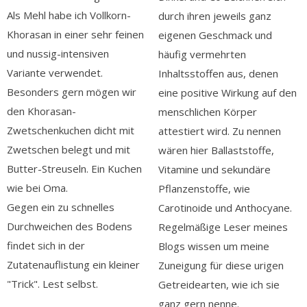
Als Mehl habe ich Vollkorn-
durch ihren jeweils ganz
Khorasan in einer sehr feinen
eigenen Geschmack und
und nussig-intensiven
häufig vermehrten
Variante verwendet.
Inhaltsstoffen aus, denen
Besonders gern mögen wir
eine positive Wirkung auf den
den Khorasan-
menschlichen Körper
Zwetschenkuchen dicht mit
attestiert wird. Zu nennen
Zwetschen belegt und mit
wären hier Ballaststoffe,
Butter-Streuseln. Ein Kuchen
Vitamine und sekundäre
wie bei Oma.
Pflanzenstoffe, wie
Gegen ein zu schnelles
Carotinoide und Anthocyane.
Durchweichen des Bodens
Regelmäßige Leser meines
findet sich in der
Blogs wissen um meine
Zutatenauflistung ein kleiner
Zuneigung für diese urigen
"Trick". Lest selbst.
Getreidearten, wie ich sie
ganz gern nenne.