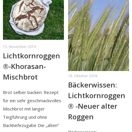
15. November 2019
Lichtkornroggen
®-Khorasan-
Mischbrot
18. Oktober 2018
Bäckerwissen:
Brot selber backen: Rezept
Lichtkornroggen
für ein sehr geschmackvolles
® -Neuer alter
Mischbrot mit langer
Roggen
Teigführung und ohne
Backhefezugabe Die „alten“
Bäckerwissen: