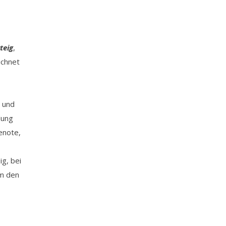
teig
,
ichnet
r und
dung
renote,
g, bei
um den