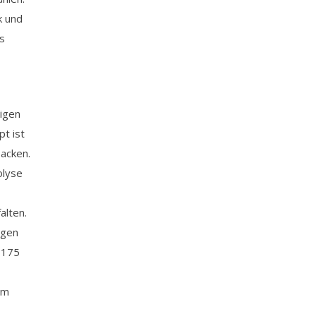
k und
s
tigen
t ist
acken.
olyse
alten.
ogen
 175
um