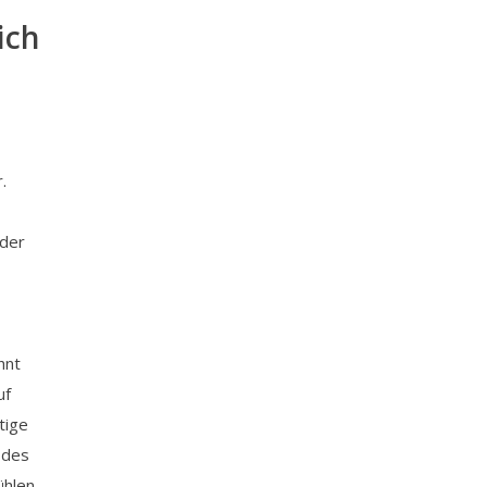
ich
.
eder
hnt
uf
tige
 des
ühlen.