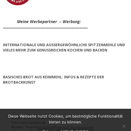
Meine Werbepartner – Werbung:
——————————————————————-
INTERNATIONALE UND AUSSERGEWÖHNLICHE SPITZENMEHLE UND V
IELES MEHR ZUM GENUSSREICHEN KOCHEN UND BACKEN
BASISCHES BROT AUS KEIMMEHL: INFOS & REZEPTE DER
BROTBACKKUNST
Diese Webseite nutzt Cookies, um bestmögliche Funktionalität
© 2026
André Hilbrunner |
Home
Brotbackkurse
BrotBackKuns
Brotbacken
Rezepte
Wissensw
Gästeb
bieten zu können.
Fotos und Gestaltung - Antje
Breden
·
Powered by
WordPress