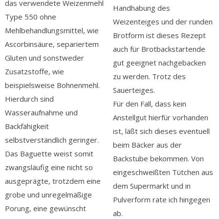
das verwendete Weizenmehl
Handhabung des
Type 550 ohne
Weizenteiges und der runden
Mehlbehandlungsmittel, wie
Brotform ist dieses Rezept
Ascorbinsäure, separiertem
auch für Brotbackstartende
Gluten und sonstweder
gut geeignet nachgebacken
Zusatzstoffe, wie
zu werden. Trotz des
beispielsweise Bohnenmehl.
Sauerteiges.
Hierdurch sind
Für den Fall, dass kein
Wasseraufnahme und
Anstellgut hierfür vorhanden
Backfähigkeit
ist, läßt sich dieses eventuell
selbstverständlich geringer.
beim Bäcker aus der
Das Baguette weist somit
Backstube bekommen. Von
zwangsläufig eine nicht so
eingeschweißten Tütchen aus
ausgeprägte, trotzdem eine
dem Supermarkt und in
grobe und unregelmäßige
Pulverform rate ich hingegen
Porung, eine gewünscht
ab.