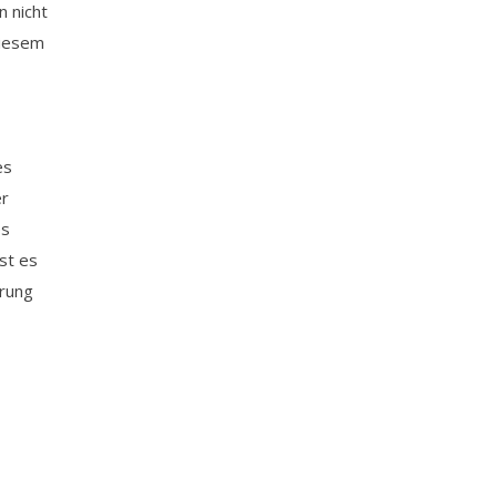
n nicht
diesem
es
er
es
st es
erung