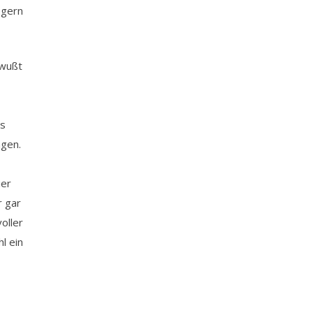
 gern
ewußt
as
agen.
ier
r gar
oller
hl ein