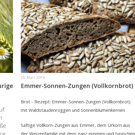
26. März 2019
urige
Emmer-Sonnen-Zungen (Vollkornbrot)
Brot - Rezept: Emmer-Sonnen-Zungen (Vollkornbrot)
uf
mit Waldstaudenroggen und Sonnenblumenkernen
n
oße
Saftige Vollkorn-Zungen aus Emmer, dem Urkorn aus
. ...
der Weizenfamilie mit dem ganz eigenen und typischen