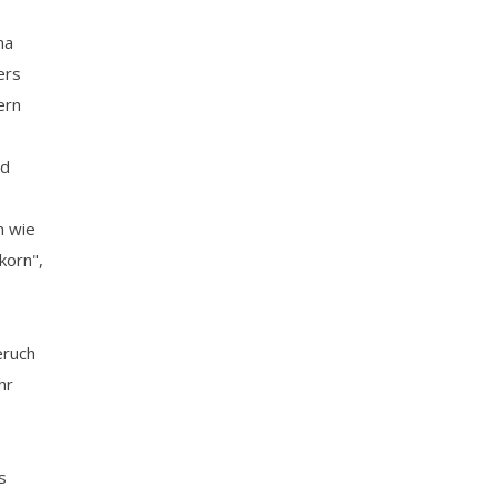
ma
ers
ern
nd
m wie
lkorn",
eruch
hr
s