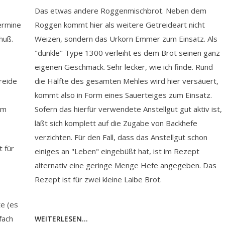
Das etwas andere Roggenmischbrot. Neben dem
ermine
Roggen kommt hier als weitere Getreideart nicht
chuß.
Weizen, sondern das Urkorn Emmer zum Einsatz. Als
"dunkle" Type 1300 verleiht es dem Brot seinen ganz
eigenen Geschmack. Sehr lecker, wie ich finde. Rund
reide
die Hälfte des gesamten Mehles wird hier versäuert,
kommt also in Form eines Sauerteiges zum Einsatz.
um
Sofern das hierfür verwendete Anstellgut gut aktiv ist,
läßt sich komplett auf die Zugabe von Backhefe
verzichten. Für den Fall, dass das Anstellgut schon
 für
einiges an "Leben" eingebüßt hat, ist im Rezept
alternativ eine geringe Menge Hefe angegeben. Das
Rezept ist für zwei kleine Laibe Brot.
te (es
nfach
WEITERLESEN...